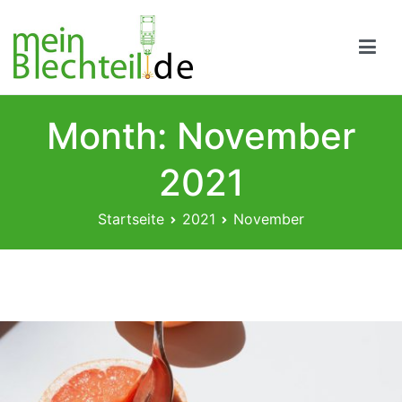
Zum
Inhalt
springen
Mein-Blechteil.de – Blechbearbeitung Online,
jetzt Angebot anfordern
Month:
November
2021
Startseite
2021
November