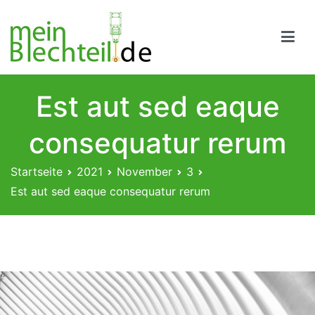
Zum
Inhalt
springen
Mein-Blechteil.de – Blechbearbeitung Online,
jetzt Angebot anfordern
Est aut sed eaque
consequatur rerum
Startseite
2021
November
3
Est aut sed eaque consequatur rerum